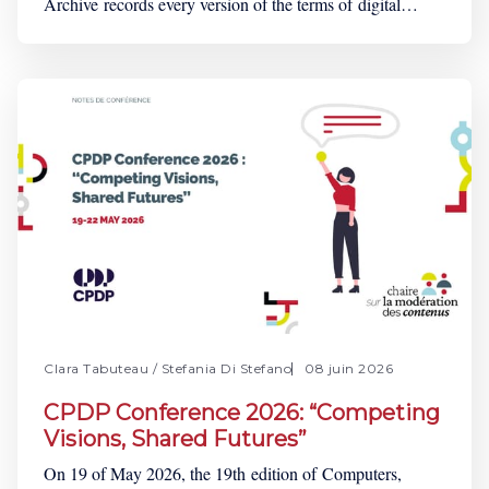
Archive records every version of the terms of digital
services, such as online platforms, digital marketplaces or
social media, to enable democratic oversight. To get up
to date information on the Open Terms Archive’s
activities, the NGO conducts monthly community
calls. For
Clara Tabuteau
/
Stefania Di Stefano
08 juin 2026
CPDP Conference 2026: “Competing
Visions, Shared Futures”
On 19 of May 2026, the 19th edition of Computers,