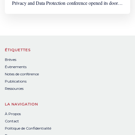
Privacy and Data Protection conference opened its doors
to many participants coming from all over the world. A
four-days extensive and fascinating programme,
punctuated by lively debates and the constant clinking of
cups were ahead of us, beneath the glass
ÉTIQUETTES
Brèves
Évènements
Notes de conférence
Publications
Ressources
LA NAVIGATION
À Propos
Contact
Politique de Confidentialité