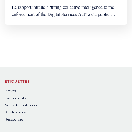
Le rapport intitulé "Putting collective intelligence to the
enforcement of the Digital Services Act" a été publié.
Putting collective intelligence to the enforcement of the
Digital Services ActDr Suzanne VergnollePutting
collective intelligence to the enforcement of the Digital
Services Act La publication de celui-ci a été acclamée par
ÉTIQUETTES
Brèves
Évènements
Notes de conférence
Publications
Ressources