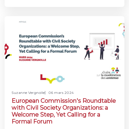
la mise en œuvre du règlement sur les services
numériques (ci-après DSA, abréviation de Digital
Services Act) et au projet de loi SREN (Sécuriser et
Réguler l’Espace Numérique)
Suzanne Vergnolle
06 mars 2024
European Commission's Roundtable
with Civil Society Organizations: a
Welcome Step, Yet Calling for a
Formal Forum