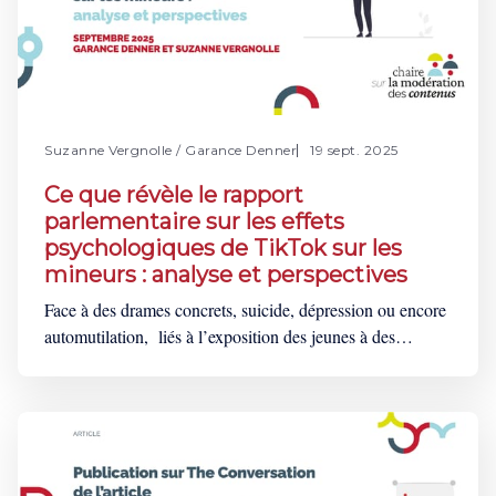
Suzanne Vergnolle
/
Garance Denner
19 sept. 2025
Ce que révèle le rapport
parlementaire sur les effets
psychologiques de TikTok sur les
mineurs : analyse et perspectives
Face à des drames concrets, suicide, dépression ou encore
automutilation, liés à l’exposition des jeunes à des
contenus néfastes en ligne, le législateur national a créé
une commission d’enquête parlementaire sur les effets
psychologiques de TikTok sur les mineurs. Elle a rendu
public son rapport le 11 septembre