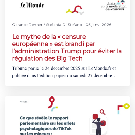
Garance Denner
/
Stefania Di Stefano
05 janv. 2026
Le mythe de la « censure
européenne » est brandi par
l’administration Trump pour éviter la
régulation des Big Tech
Tribune parue le 24 décembre 2025 sur LeMonde.fr et
publiée dans l’édition papier du samedi 27 décembre
2025. Cette tribune est également disponible en
anglais ici. « Il faut abolir l’UE ! », « L’Europe se laisse
aller vers le néant », « L’Europe censure les
Américains ! ». Depuis le 5 décembre,