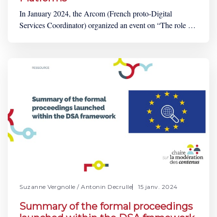
In January 2024, the Arcom (French proto-Digital
Services Coordinator) organized an event on “The role of
trusted flaggers for a better moderation of platforms”. A
representative of the Arcom opened the event by
underlining the legal framework under which trusted
flaggers will be designated. The DSC (Digital Services
Coordinator) of
Suzanne Vergnolle
/
Antonin Decrulle
15 janv. 2024
Summary of the formal proceedings