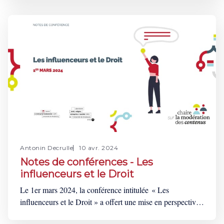
organized the “Protecting the 2024 Elections: From Alarm
to Action” conference. This gathering was an occasion to
discuss the influence of the recommender systems used
Antonin Decrulle
10 avr. 2024
Notes de conférences - Les
influenceurs et le Droit
Le 1er mars 2024, la conférence intitulée « Les
influenceurs et le Droit » a offert une mise en perspective
des enjeux légaux liés à l’influence commerciale dans le