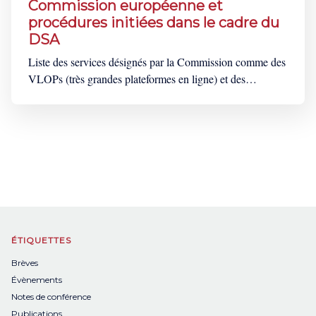
Commission européenne et
procédures initiées dans le cadre du
DSA
Liste des services désignés par la Commission comme des
VLOPs (très grandes plateformes en ligne) et des
VLOSEs (très grands moteurs de recherche) Service
désigné (VLOP ou VLOSE) Date de désignation du
service Nombre moyen d'utilisateurs mensuels (en
millions) État membre d'établissement AliExpress 25 avril
2023
ÉTIQUETTES
Brèves
Évènements
Notes de conférence
Publications