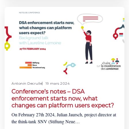
contexte de la loi française adoptée le 9 juin 2023 sur le
sujet. En introduction, Monsieur Emmanuel Netter a
exprimé sa déception
Antonin Decrulle
19 mars 2024
Conference’s notes – DSA
enforcement starts now, what
changes can platform users expect?
On February 27th 2024, Julian Jaursch, project director at
the think-tank SNV (Stiftung Neue
Verantwortung) moderated a background talk entitled