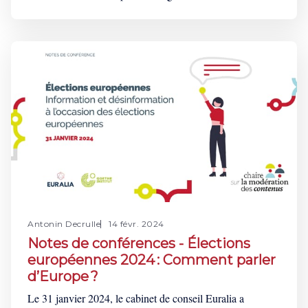
Platform Regulation Conference”, took place in
Amsterdam. As the DSA (Digital Services Act) became
applicable to all intermediary services, the Conference
constituted a unique occasion to gather scholars,
policymakers, and CSOs (Civil Society
Antonin Decrulle
14 févr. 2024
Notes de conférences - Élections
européennes 2024 : Comment parler
d’Europe ?
Le 31 janvier 2024, le cabinet de conseil Euralia a