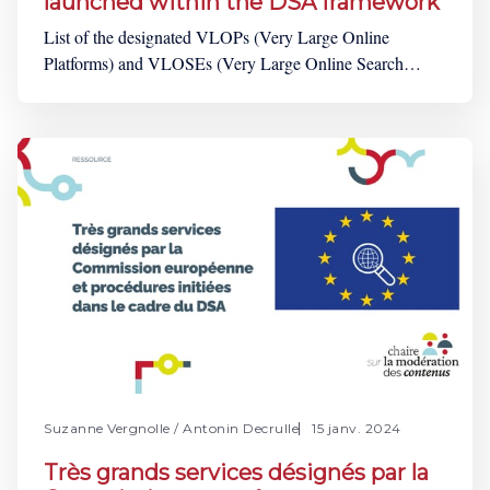
launched within the DSA framework
List of the designated VLOPs (Very Large Online
Platforms) and VLOSEs (Very Large Online Search
Engines): Targeted service (VLOP ou VLOSE)
Designation date of the service Average active monthly
users (in millions) EU Member State of establishment
AliExpress April 25, 2023 104,3 Netherlands Amazon
Store April 25, 2023 181,
Suzanne Vergnolle
/
Antonin Decrulle
15 janv. 2024
Très grands services désignés par la