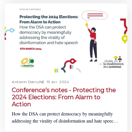
sociaux dans la propagation des contenus haineux,
discriminatoires ou constitutifs de harcèlement. Pour
ouvrir ce
Antonin Decrulle
19 avr. 2024
Conference’s notes - Protecting the
2024 Elections: From Alarm to
Action
How the DSA can protect democracy by meaningfully
addressing the virality of disinformation and hate speech?
On March 6th 2024, the Greens/European Free Alliance